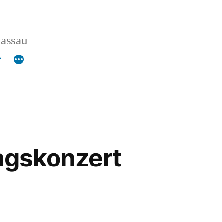
Passau
agskonzert