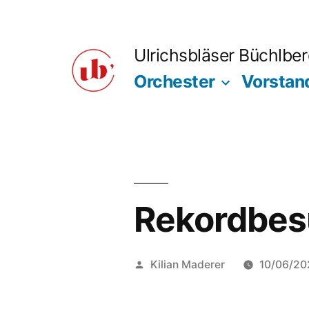
Zum
Inhalt
Ulrichsbläser Büchlbe
springen
Orchester
Vorstan
Rekordbes
Veröffentlicht
Kilian Maderer
10/06/20
von