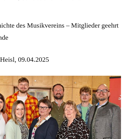
Ulrichsbläser
vertrauen
hichte des Musikvereins – Mitglieder geehrt
bewährter
Führung
nde
 Heisl, 09.04.2025