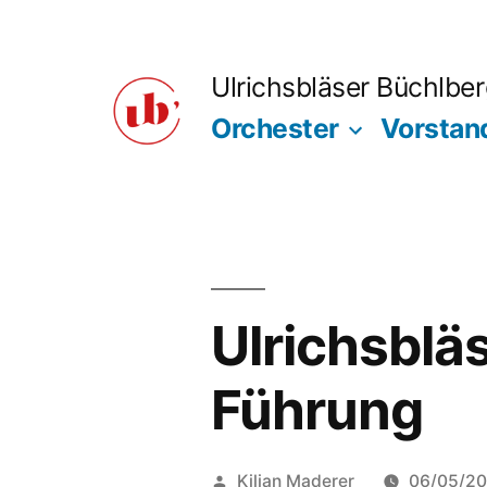
Zum
Inhalt
Ulrichsbläser Büchlbe
springen
Orchester
Vorstan
Ulrichsblä
Führung
Veröffentlicht
Kilian Maderer
06/05/2