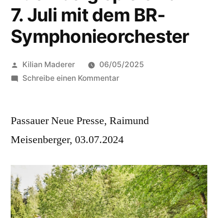
7. Juli mit dem BR-
Symphonieorchester
Veröffentlicht
Kilian Maderer
06/05/2025
von
zu
Schreibe einen Kommentar
„Eine
Riesenehre“:
Passauer Neue Presse, Raimund
Ulrichsbläser
Büchlberg
Meisenberger, 03.07.2024
spielen
am
7.
Juli
mit
dem