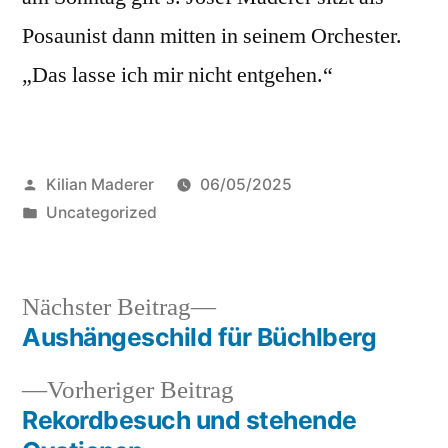
Posaunist dann mitten in seinem Orchester.
„Das lasse ich mir nicht entgehen.“
Veröffentlicht
Kilian Maderer
06/05/2025
von
Veröffentlicht
Uncategorized
in
Nächster
Nächster Beitrag
Beitrag:
Aushängeschild für Büchlberg
Beitragsnavigation
Vorheriger
Vorheriger Beitrag
Beitrag:
Rekordbesuch und stehende