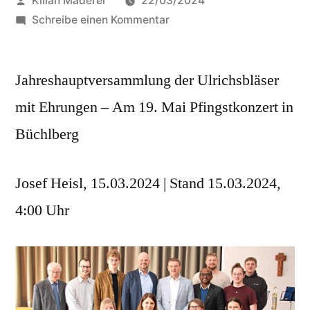
Kilian Maderer
22/03/2024
von
zu
Schreibe einen Kommentar
2023
erfolgreichstes
Jahreshauptversammlung der Ulrichsbläser
Jahr
der
mit Ehrungen – Am 19. Mai Pfingstkonzert in
Ulrichsbläser
Büchlberg
Josef Heisl, 15.03.2024 | Stand 15.03.2024,
4:00 Uhr