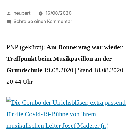
Veröffentlicht
neubert
16/08/2020
von
zu
Schreibe einen Kommentar
Ulrichsbläser-
Combo
PNP (gekürzt):
Am Donnerstag war wieder
setzt
Platzkonzerte
Treffpunkt beim Musikpavillon an der
fort
Grundschule
19.08.2020 | Stand 18.08.2020,
20:44 Uhr