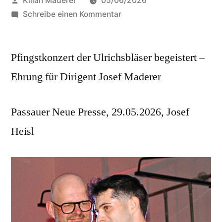
Kilian Maderer
05/06/2026
von
zu
Schreibe einen Kommentar
Posaunensolo
als
Pfingstkonzert der Ulrichsbläser begeistert –
Sahnehäubchen
Ehrung für Dirigent Josef Maderer
Passauer Neue Presse, 29.05.2026, Josef
Heisl