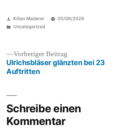
Veröffentlicht
Kilian Maderer
05/06/2026
von
Veröffentlicht
Uncategorized
in
Vorheriger
Vorheriger Beitrag
Beitrag:
Ulrichsbläser glänzten bei 23
Beitragsnavigation
Auftritten
Schreibe einen
Kommentar