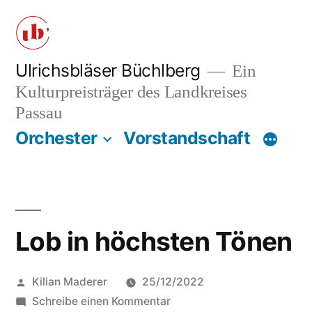
Zum
Inhalt
springen
Ulrichsbläser Büchlberg
Ein
Kulturpreisträger des Landkreises
Passau
Orchester
Vorstandschaft
Lob in höchsten Tönen
Veröffentlicht
Kilian Maderer
25/12/2022
von
zu
Schreibe einen Kommentar