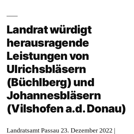
Lob
in
höchsten
Landrat würdigt
Tönen
herausragende
Leistungen von
Ulrichsbläsern
(Büchlberg) und
Johannesbläsern
(Vilshofen a.d. Donau)
Landratsamt Passau 23. Dezember 2022 |