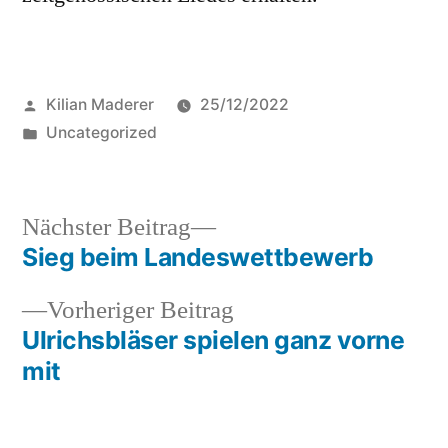
Veröffentlicht
Kilian Maderer
25/12/2022
von
Veröffentlicht
Uncategorized
in
Nächster
Nächster Beitrag
Beitrag:
Sieg beim Landeswettbewerb
Beitragsnavigation
Vorheriger
Vorheriger Beitrag
Beitrag:
Ulrichsbläser spielen ganz vorne
mit