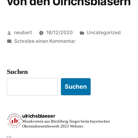
von den Ulrichsbläsern
Veröffentlicht
Veröffentlicht
neubert
18/12/2020
Uncategorized
von
zu
in
Schreibe einen Kommentar
Weihnachtliche
Grüße
von
Suchen
den
Ulrichsbläsern
Suchen
ulrichsblaeser
Musikverein aus Büchlberg
Sieger beim bayerischen
Oberstufenwettbewerb 2023
Website: