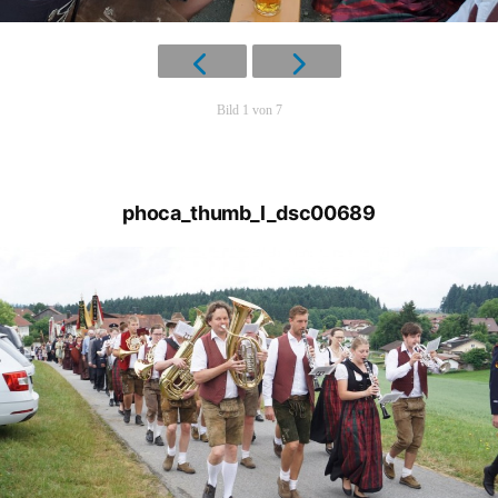
Bild 1 von 7
phoca_thumb_l_dsc00689