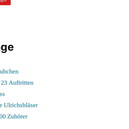
olgen
äge
äubchen
 23 Auftritten
ss
e Ulrichsbläser
500 Zuhörer