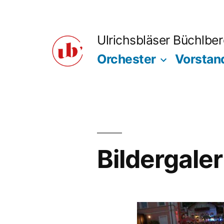
Zum
Inhalt
Ulrichsbläser Büchlbe
springen
Orchester
Vorstan
Bildergale