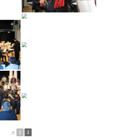
◄
1
2